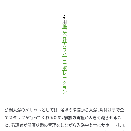
引
用：
株
式
会
社
カ
ワ
イ
コ
ー
ポ
レ
ー
シ
ョ
ン
訪問入浴のメリットとしては、浴槽の準備から入浴、片付けまで全
てスタッフが行ってくれるため、
家族の負担が大きく減らせるこ
と
、看護師が健康状態の管理をしながら入浴中も常にサポートして