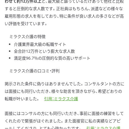
わせて約12万件以上
と、最大級と謳っているだけあって他社と比較
すると圧倒的な求人数です。正社員はもちろん、派遣などの様々な
雇用形態の求人を有しており、特に条件が良い求人の多さなどが高
い評価を受けています。
ミラクス介護の特徴
介護業界最大級の転職サイト
全合計12万件という膨大な求人数
満足度96.7％の圧倒的な質の高いサポート
ミラクス介護の口コミ・評判
掲示された条件に偽りはありませんでした。コンサルタントの方に
は面接にも同行いただき、様々な助言を頂きながら、希望どおりの
転職が叶いました。
引用：ミラクス介護
面接にはコンサルの方にも同行いただき、事前に面接の練習をして
くれたので緊張がほぐれました。また面接官に私の実績などアピ
ールしてくださり、とても心強かったです。
引用：ミラクス介護